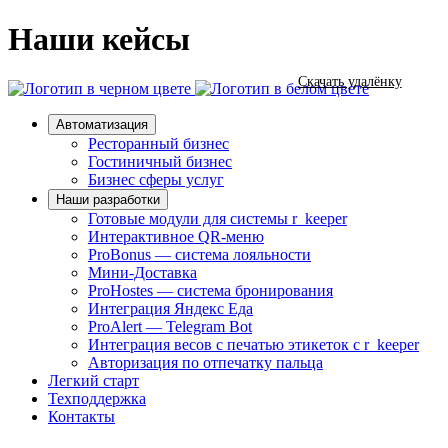
Наши кейсы
Скачать удалёнку
Автоматизация
Ресторанный бизнес
Гостиничный бизнес
Бизнес сферы услуг
Наши разработки
Готовые модули для системы r_keeper
Интерактивное QR-меню
ProBonus — система лояльности
Мини-Доставка
ProHostes — система бронирования
Интеграция Яндекс Еда
ProAlert — Telegram Bot
Интеграция весов с печатью этикеток с r_keeper
Авторизация по отпечатку пальца
Легкий старт
Техподдержка
Контакты